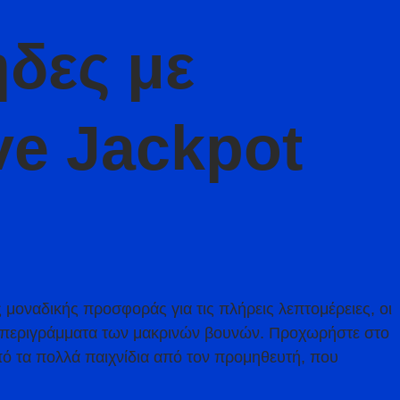
δες με
ve Jackpot
μοναδικής προσφοράς για τις πλήρεις λεπτομέρειες, οι
τα περιγράμματα των μακρινών βουνών. Προχωρήστε στο
πό τα πολλά παιχνίδια από τον προμηθευτή, που