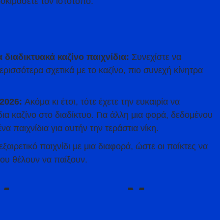
οκιμάσετε τον ιστότοπο.
διαδικτυακά καζίνο παιχνίδια:
Συνεχίστε να
περισσότερα σχετικά με το καζίνο, πιο συνεχή κίνητρα
2026:
Ακόμα κι έτσι, τότε έχετε την ευκαιρία να
δια καζίνο στο διαδίκτυο. Για άλλη μια φορά, δεδομένου
α παιχνίδια για αυτήν την τεράστια νίκη.
ξαιρετικό παιχνίδι με μια διαφορά, ώστε οι παίκτες να
ου θέλουν να παίξουν.
Μεσαιωνικα Με